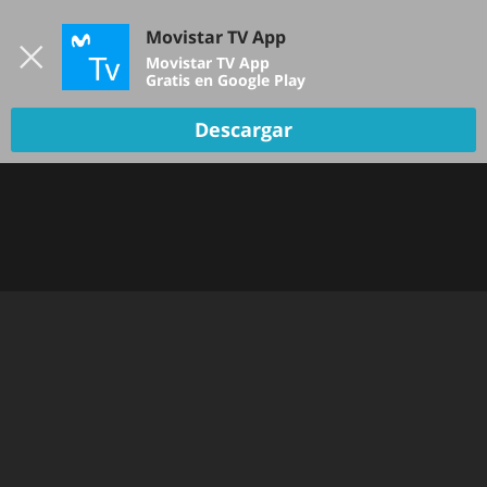
Iniciar sesión
Movistar TV App
B
Movistar TV App
Gratis en Google Play
TV EN VIVO
Descargar