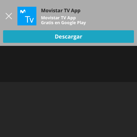
Iniciar sesión
Movistar TV App
B
Movistar TV App
Gratis en Google Play
Descargar