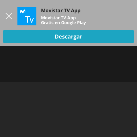
Iniciar sesión
Movistar TV App
B
Movistar TV App
Gratis en Google Play
TV EN VIVO
Descargar