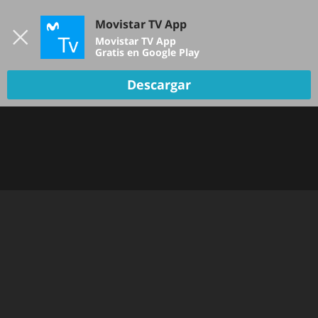
Iniciar sesión
Movistar TV App
B
Movistar TV App
Gratis en Google Play
Descargar