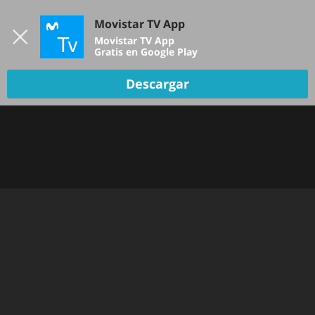
Iniciar sesión
Movistar TV App
B
Movistar TV App
Gratis en Google Play
Descargar