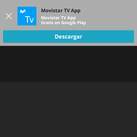
Iniciar sesión
Movistar TV App
B
Movistar TV App
Gratis en Google Play
Descargar