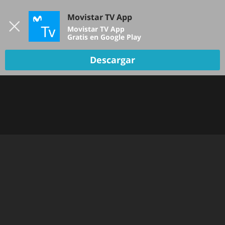
Iniciar sesión
Movistar TV App
B
Movistar TV App
Gratis en Google Play
Descargar