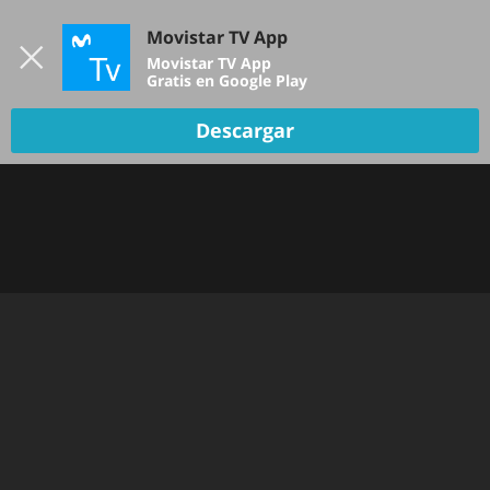
Iniciar sesión
Movistar TV App
B
Movistar TV App
Gratis en Google Play
TV EN VIVO
Descargar