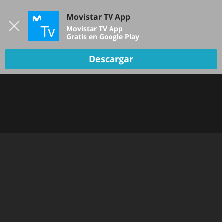
Iniciar sesión
Movistar TV App
B
Movistar TV App
Gratis en Google Play
Descargar