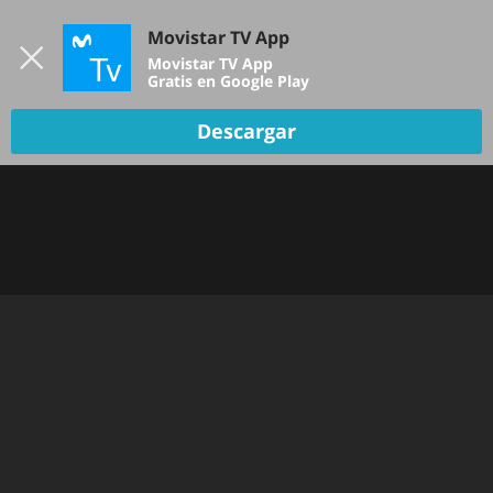
Iniciar sesión
Movistar TV App
B
Movistar TV App
Gratis en Google Play
TV EN VIVO
Descargar