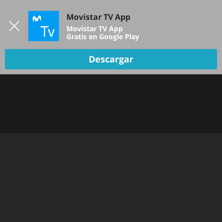
Iniciar sesión
Movistar TV App
B
Movistar TV App
Gratis en Google Play
Descargar