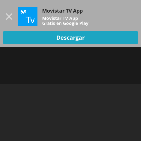
Iniciar sesión
Movistar TV App
B
Movistar TV App
Gratis en Google Play
Descargar