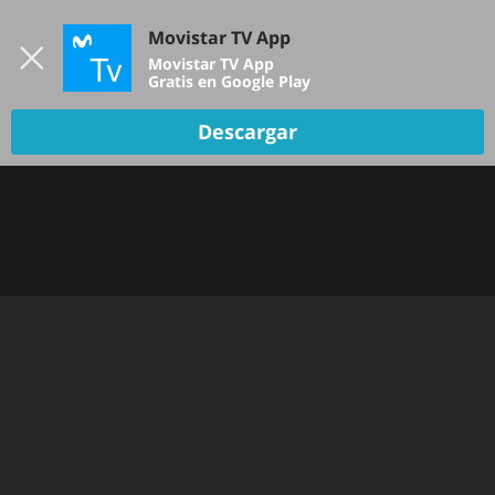
Iniciar sesión
Movistar TV App
B
Movistar TV App
Gratis en Google Play
Descargar