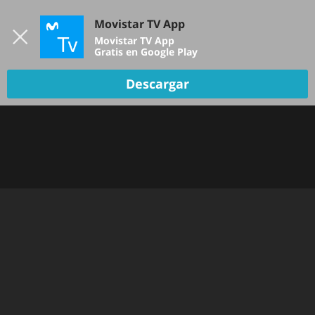
Iniciar sesión
Movistar TV App
B
Movistar TV App
Gratis en Google Play
Descargar