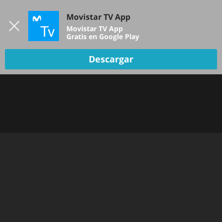
Iniciar sesión
Movistar TV App
B
Movistar TV App
Gratis en Google Play
Descargar