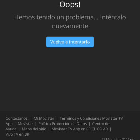
Oops!
Hemos tenido un problema... Inténtalo
nuevamente
Vuelve a intentarlo
Contáctanos.
Mi Movistar
Términos y Condiciones Movistar TV
App
Movistar
Política Protección de Datos
Centro de
Ayuda
Mapa del sitio
Movistar TV App en
PE
CL
CO
AR
Vivo TV en
BR
©
Movistar TV App