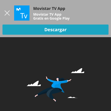
Iniciar sesión
Movistar TV App
B
Movistar TV App
Gratis en Google Play
TV EN VIVO
Descargar