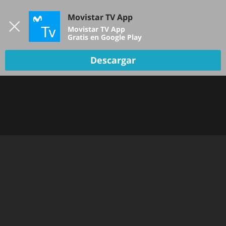
Iniciar sesión
Movistar TV App
B
Movistar TV App
Gratis en Google Play
TV EN VIVO
Descargar