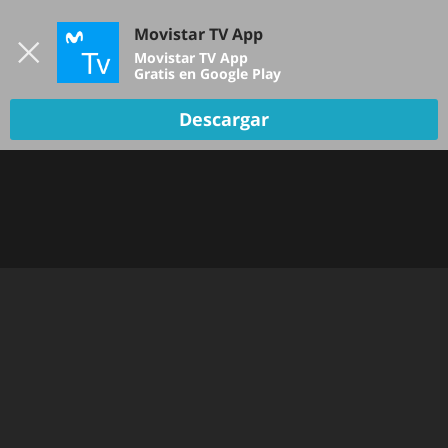
Iniciar sesión
Movistar TV App
B
Movistar TV App
Gratis en Google Play
Descargar