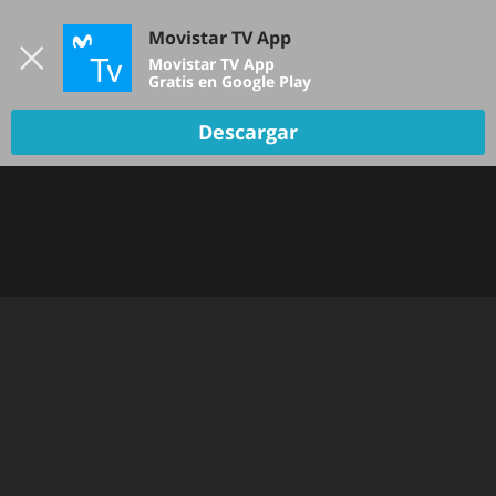
Iniciar sesión
Movistar TV App
B
Movistar TV App
Gratis en Google Play
Descargar