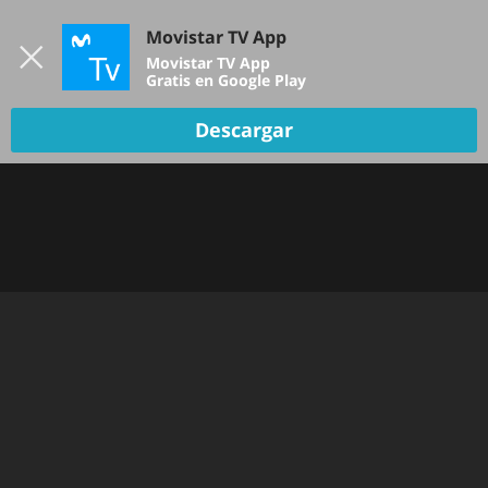
Iniciar sesión
Movistar TV App
B
Movistar TV App
Gratis en Google Play
Descargar