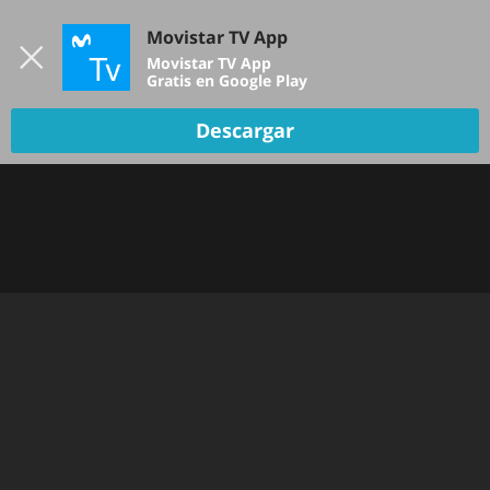
Iniciar sesión
Movistar TV App
B
Movistar TV App
Gratis en Google Play
TV EN VIVO
Descargar