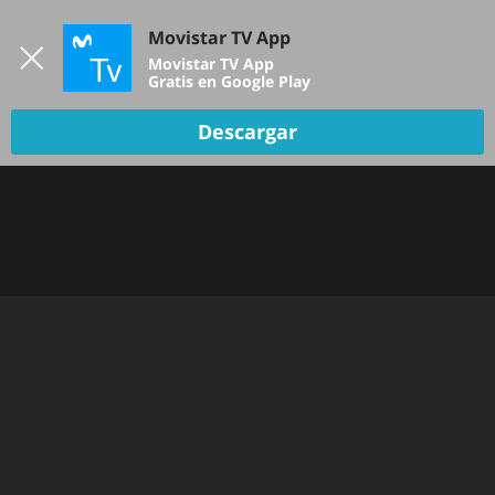
Iniciar sesión
Movistar TV App
B
Movistar TV App
Gratis en Google Play
Descargar