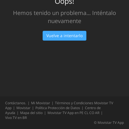
Oops!
Hemos tenido un problema... Inténtalo
nuevamente
Vuelve a intentarlo
Contáctanos.
Mi Movistar
Términos y Condiciones Movistar TV
App
Movistar
Política Protección de Datos
Centro de
Ayuda
Mapa del sitio
Movistar TV App en
PE
CL
CO
AR
Vivo TV en
BR
©
Movistar TV App