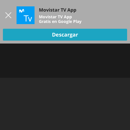
Iniciar sesión
Movistar TV App
B
Movistar TV App
Gratis en Google Play
TV EN VIVO
Descargar