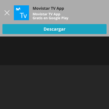
Iniciar sesión
Movistar TV App
B
Movistar TV App
Gratis en Google Play
Descargar