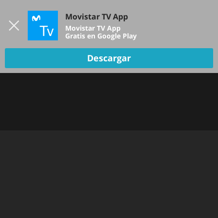
Iniciar sesión
Movistar TV App
B
Movistar TV App
Gratis en Google Play
TV EN VIVO
Descargar