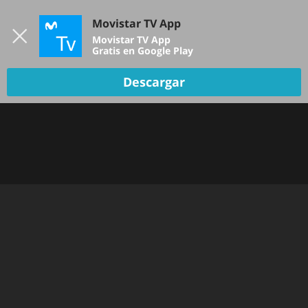
Iniciar sesión
Movistar TV App
B
Movistar TV App
Gratis en Google Play
Descargar