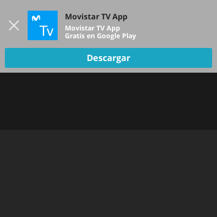
Iniciar sesión
Movistar TV App
B
Movistar TV App
Gratis en Google Play
Descargar