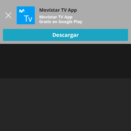
Iniciar sesión
Movistar TV App
B
Movistar TV App
Gratis en Google Play
TV EN VIVO
Descargar