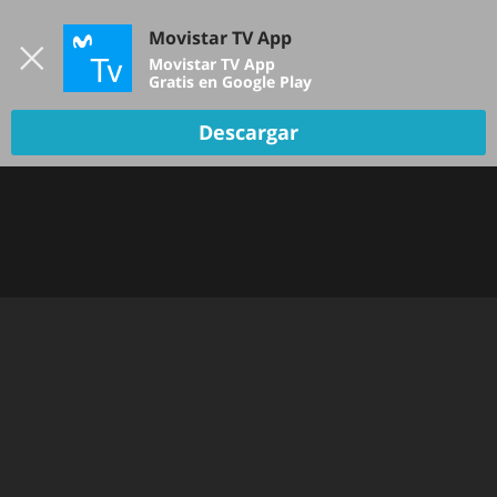
Iniciar sesión
Movistar TV App
B
Movistar TV App
Gratis en Google Play
Descargar