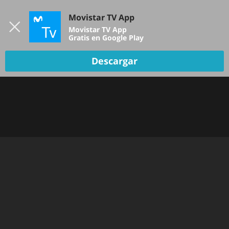
Iniciar sesión
Movistar TV App
B
Movistar TV App
Gratis en Google Play
Descargar