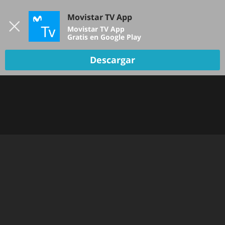
Iniciar sesión
Movistar TV App
B
Movistar TV App
Gratis en Google Play
Descargar