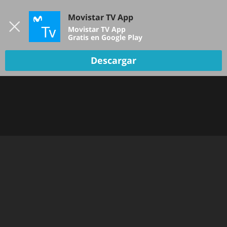
Iniciar sesión
Movistar TV App
B
Movistar TV App
Gratis en Google Play
TV EN VIVO
Descargar