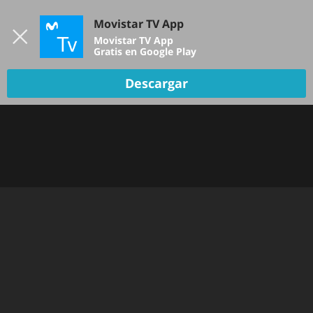
Iniciar sesión
Movistar TV App
B
Movistar TV App
Gratis en Google Play
Descargar