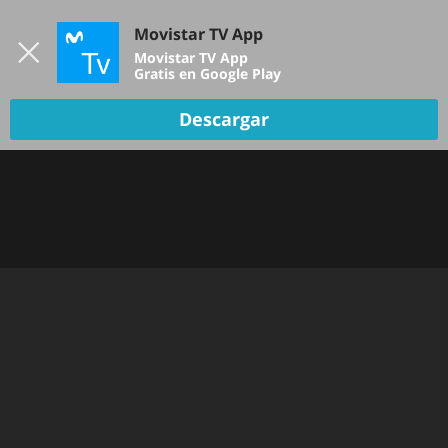
Iniciar sesión
Movistar TV App
B
Movistar TV App
Gratis en Google Play
Descargar