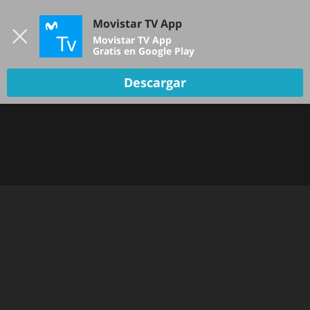
Iniciar sesión
Movistar TV App
B
Movistar TV App
Gratis en Google Play
Descargar