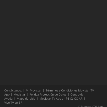
Contáctanos.
Mi Movistar
Términos y Condiciones Movistar TV
App
Movistar
Política Protección de Datos
Centro de
Ayuda
Mapa del sitio
Movistar TV App en
PE
CL
CO
AR
Vivo TV en
BR
©
Movistar TV App