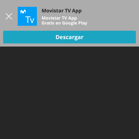
Iniciar sesión
Movistar TV App
B
Movistar TV App
Gratis en Google Play
Descargar
Todos
(
0
)