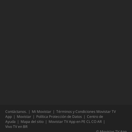
Contáctanos.
Mi Movistar
Términos y Condiciones Movistar TV
App
Movistar
Política Protección de Datos
Centro de
Ayuda
Mapa del sitio
Movistar TV App en
PE
CL
CO
AR
Vivo TV en
BR
©
Movistar TV App