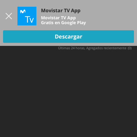
Iniciar sesión
Movistar TV App
B
Movistar TV App
Gratis en Google Play
Replay
ESPN 2 HD
Descargar
Últimas 24 horas
Agregados recientemente
(
0
)