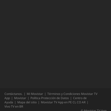
Contáctanos.
Mi Movistar
Términos y Condiciones Movistar TV
App
Movistar
Política Protección de Datos
Centro de
Ayuda
Mapa del sitio
Movistar TV App en
PE
CL
CO
AR
Vivo TV en
BR
©
Movistar TV App