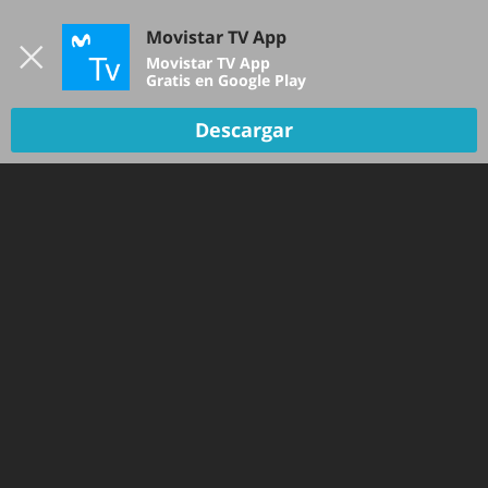
Iniciar sesión
Movistar TV App
B
Movistar TV App
Gratis en Google Play
Descargar