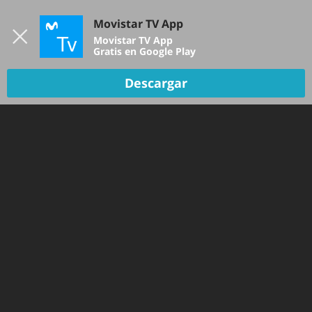
Iniciar sesión
Movistar TV App
B
Movistar TV App
Gratis en Google Play
TV EN VIVO
Descargar