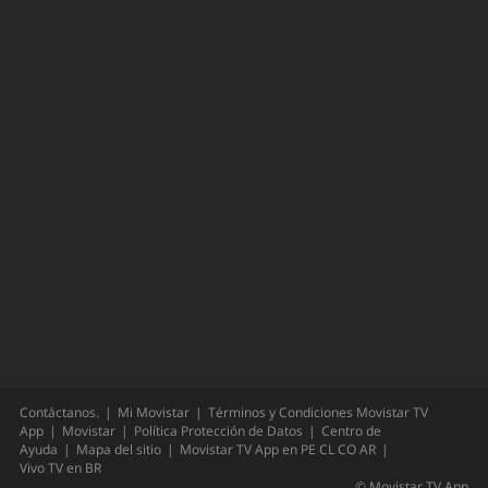
Contáctanos.
Mi Movistar
Términos y Condiciones Movistar TV
App
Movistar
Política Protección de Datos
Centro de
Ayuda
Mapa del sitio
Movistar TV App en
PE
CL
CO
AR
Vivo TV en
BR
©
Movistar TV App