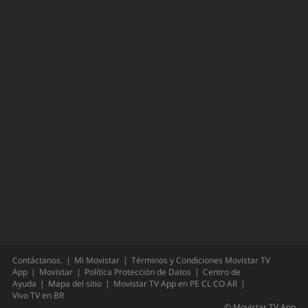
Contáctanos.
Mi Movistar
Términos y Condiciones Movistar TV
App
Movistar
Política Protección de Datos
Centro de
Ayuda
Mapa del sitio
Movistar TV App en
PE
CL
CO
AR
Vivo TV en
BR
©
Movistar TV App