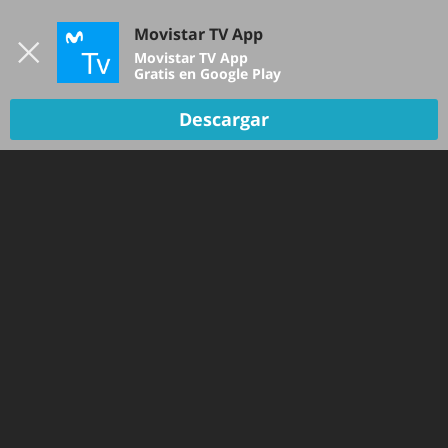
Iniciar sesión
Movistar TV App
B
Movistar TV App
Gratis en Google Play
Descargar