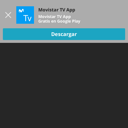
Iniciar sesión
Movistar TV App
B
Movistar TV App
Gratis en Google Play
TV EN VIVO
Descargar