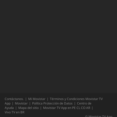
Contáctanos.
Mi Movistar
Términos y Condiciones Movistar TV
App
Movistar
Política Protección de Datos
Centro de
Ayuda
Mapa del sitio
Movistar TV App en
PE
CL
CO
AR
Vivo TV en
BR
©
Movistar TV App