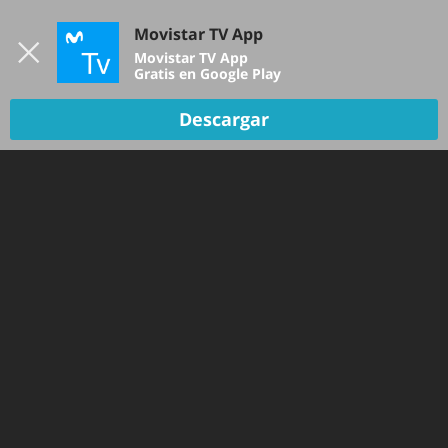
Iniciar sesión
Movistar TV App
B
Movistar TV App
Gratis en Google Play
TV EN VIVO
Descargar