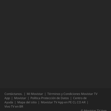
Contáctanos.
Mi Movistar
Términos y Condiciones Movistar TV
App
Movistar
Política Protección de Datos
Centro de
Ayuda
Mapa del sitio
Movistar TV App en
PE
CL
CO
AR
Vivo TV en
BR
©
Movistar TV App