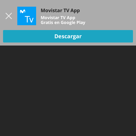
Iniciar sesión
Movistar TV App
B
Movistar TV App
Gratis en Google Play
Descargar