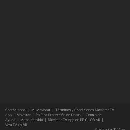
Contáctanos.
Mi Movistar
Términos y Condiciones Movistar TV
App
Movistar
Política Protección de Datos
Centro de
Ayuda
Mapa del sitio
Movistar TV App en
PE
CL
CO
AR
Vivo TV en
BR
©
Movistar TV App