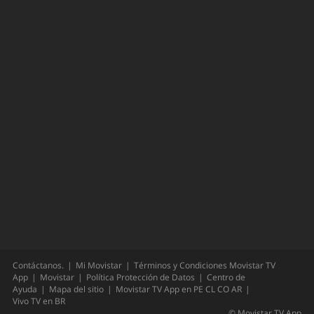
Contáctanos.
Mi Movistar
Términos y Condiciones Movistar TV
App
Movistar
Política Protección de Datos
Centro de
Ayuda
Mapa del sitio
Movistar TV App en
PE
CL
CO
AR
Vivo TV en
BR
©
Movistar TV App