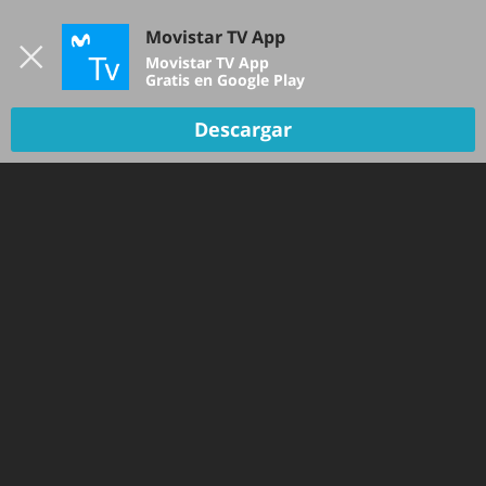
Iniciar sesión
Movistar TV App
B
Movistar TV App
Gratis en Google Play
TV EN VIVO
Descargar