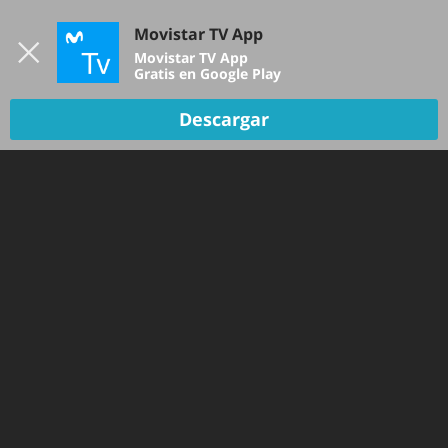
Iniciar sesión
Movistar TV App
B
Movistar TV App
Gratis en Google Play
Descargar