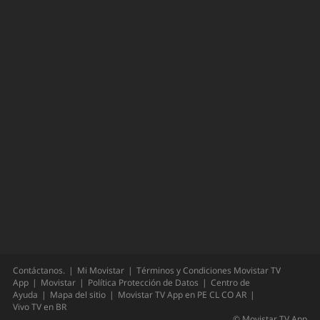
Contáctanos.
Mi Movistar
Términos y Condiciones Movistar TV
App
Movistar
Política Protección de Datos
Centro de
Ayuda
Mapa del sitio
Movistar TV App en
PE
CL
CO
AR
Vivo TV en
BR
©
Movistar TV App