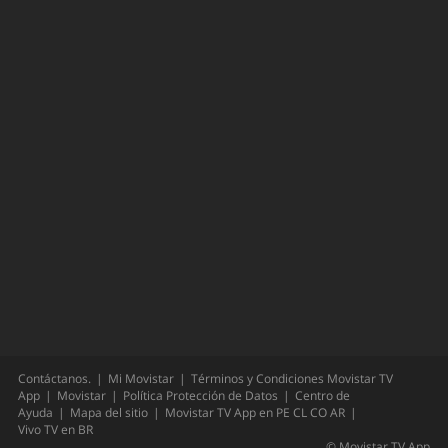
Contáctanos.
Mi Movistar
Términos y Condiciones Movistar TV
App
Movistar
Política Protección de Datos
Centro de
Ayuda
Mapa del sitio
Movistar TV App en
PE
CL
CO
AR
Vivo TV en
BR
©
Movistar TV App