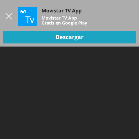
Iniciar sesión
Movistar TV App
B
Movistar TV App
Gratis en Google Play
Descargar