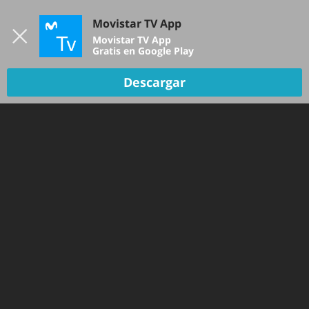
Iniciar sesión
Movistar TV App
B
Movistar TV App
Gratis en Google Play
TV EN VIVO
Descargar