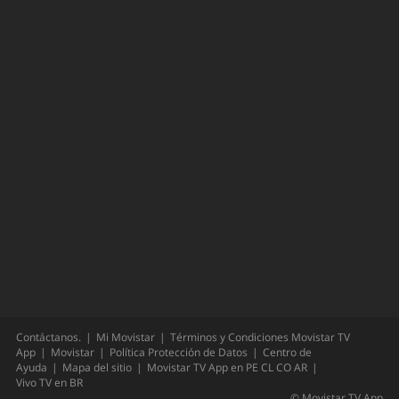
Contáctanos.
Mi Movistar
Términos y Condiciones Movistar TV
App
Movistar
Política Protección de Datos
Centro de
Ayuda
Mapa del sitio
Movistar TV App en
PE
CL
CO
AR
Vivo TV en
BR
©
Movistar TV App